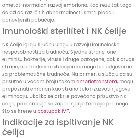
ometati normalan razvoj embriona. Kao rezultat toga,
dolazi do različitih abnormalnosti, smrti ploda i
ponovljenih pobačaja.
Imunološki sterilitet i NK ćelije
NK ćelije igraju ključnu ulogu u razvoju imunološke
nesposobnosti za trudnoću. S jedne strane, one
eliminišu bakterije, viruse i druge patogene, dok s druge
strane, u određenim situacijama, mogu biti odgovorne
za problematične trudnoće. Na primer, u slučaju da su
prisutne u većem broju tokom
embriotransfera
, mogu
prepoznati embrion kao strano telo i izazvati njegovu
eliminaciju. Ukoliko se otkrije povećano prisustvo NK
ćelija, preporučuje se započinjanje terapije pre nego
što se krene u
postupak IVF
.
Indikacije za ispitivanje NK
ćelija