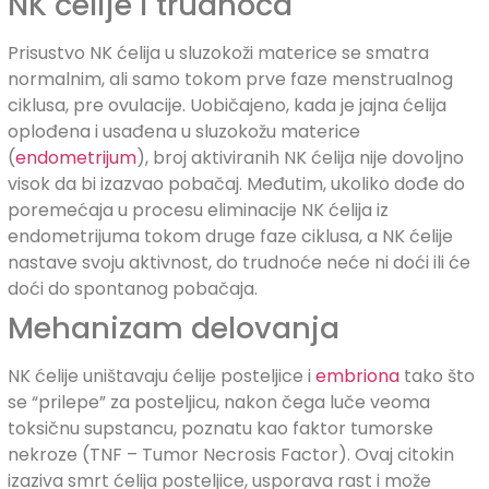
NK ćelije i trudnoća
Prisustvo NK ćelija u sluzokoži materice se smatra
normalnim, ali samo tokom prve faze menstrualnog
ciklusa, pre ovulacije. Uobičajeno, kada je jajna ćelija
oplođena i usađena u sluzokožu materice
(
endometrijum
), broj aktiviranih NK ćelija nije dovoljno
visok da bi izazvao pobačaj. Međutim, ukoliko dođe do
poremećaja u procesu eliminacije NK ćelija iz
endometrijuma tokom druge faze ciklusa, a NK ćelije
nastave svoju aktivnost, do trudnoće neće ni doći ili će
doći do spontanog pobačaja.
Mehanizam delovanja
NK ćelije uništavaju ćelije posteljice i
embriona
tako što
se “prilepe” za posteljicu, nakon čega luče veoma
toksičnu supstancu, poznatu kao faktor tumorske
nekroze (TNF – Tumor Necrosis Factor). Ovaj citokin
izaziva smrt ćelija posteljice, usporava rast i može