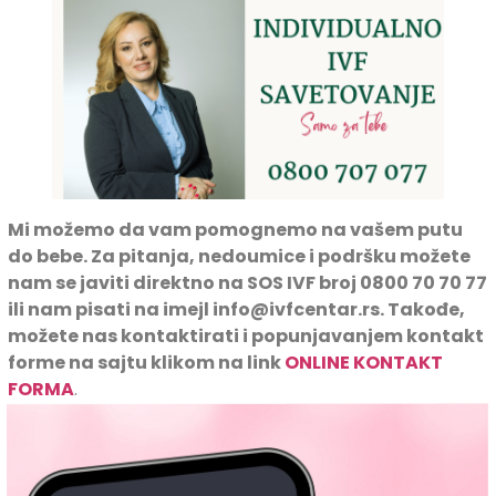
Mi možemo da vam pomognemo na vašem putu
do bebe. Za pitanja, nedoumice i podršku možete
nam se javiti direktno na SOS IVF broj 0800 70 70 77
ili nam pisati na imejl info@ivfcentar.rs. Takođe,
možete nas kontaktirati i popunjavanjem kontakt
forme na sajtu klikom na link
ONLINE KONTAKT
FORMA
.