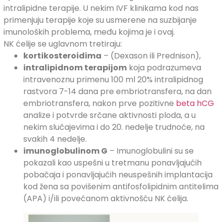
intralipidne terapije. U nekim IVF klinikama kod nas
primenjuju terapije koje su usmerene na suzbijanje
imunoloških problema, među kojima je i ovaj.
NK ćelije se uglavnom tretiraju:
kortikosteroidima
– (Dexason ili Prednison),
intralipidnom terapijom
koja podrazumeva
intravenoznu primenu 100 ml 20% intralipidnog
rastvora 7-14 dana pre embriotransfera, na dan
embriotransfera, nakon prve pozitivne
beta hCG
analize i potvrde srčane aktivnosti ploda, a u
nekim slučajevima i do 20. nedelje trudnoće, na
svakih 4 nedelje.
imunoglobulinom G
– Imunoglobulini su se
pokazali kao uspešni u tretmanu ponavljajućih
pobačaja i ponavljajućih neuspešnih implantacija
kod žena sa povišenim antifosfolipidnim antitelima
(APA) i/ili povećanom aktivnošću NK ćelija.