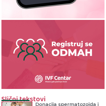
Slični tekstovi
Donacija spermatozoida i