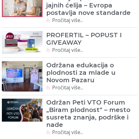
jajnih ćelija – Evropa
postavlja nove standarde
Pročitaj više...
PROFERTIL – POPUST I
GIVEAWAY
Pročitaj više...
Održana edukacija o
plodnosti za mlade u
Novom Pazaru
Pročitaj više...
Održan Peti VTO Forum
„Biram plodnost“ – mesto
susreta znanja, podrške i
nade
Pročitaj više...