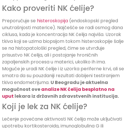
Kako proveriti NK ćelije?
Preporučuje se
histeroskopija
(endoskopski pregled
unutrašnjosti materice). Najčešće se radi osmog dana
ciklusa, kada je koncentracija NK ćelija najviša. Uzorak
tkiva koji se uzima biopsijom tokom histeroskopije šalje
se na histopatološki pregled, čime se utvrđuje
prisustvo NK ćelija, ali i postojanje hroničnih
zapaljenskih procesa u materici, ukoliko ih ima.
Moguće je uradi NK ćelije i iz uzorka periferne krvi, ali se
smatra da su pouzdaniji rezultati dobijeni testiranjem
tkiva endometrijuma.
U Beogradu je aktuelna
mogućnost ove
analize NK ćelija besplatno na
uput
lekara iz državnih zdravstvenih institucija.
Koji je lek za NK ćelije?
Lečenje povećane aktivnosti NK ćelija može uključivati
upotrebu kortikosteroida, imunoglobulina G ili