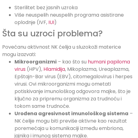
Sterilitet bez jasnih uzroka
Više neuspelih neuspelih programa asistirane
oplodnje (IVF,
IUI
)
Šta su uzroci problema?
Povećanu aktivnost NK ćelija u sluzokoži materice
mogu izazvati:
Mikroorganizmi
– kao što su
humani papiloma
virus
(HPV),
Hlamidija
, Mikoplazma, Ureaplazma,
Epštajn-Bar virus (EBV), citomegalovirus i herpes
virusi. Ovi mikroorganizmi mogu ometati
potiskivanje imunološkog odgovora majke, što je
ključno za pripremu organizma za trudnoću i
tokom same trudnoće.
Urođena agresivnost imunološkog sistema
–
NK ćelije mogu biti previše aktivne kao rezultat
poremećaja u komunikaciji između embriona,
jajnika i imunog sistema majke.