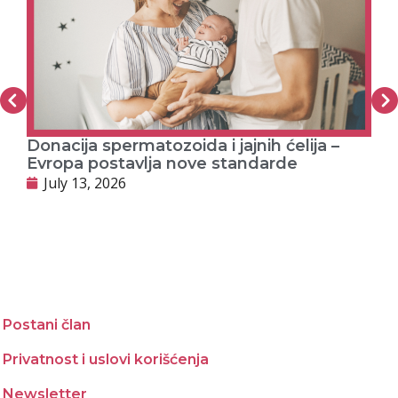
Donacija spermatozoida i jajnih ćelija –
PR
Evropa postavlja nove standarde
J
July 13, 2026
Postani član
Privatnost i uslovi korišćenja
Newsletter