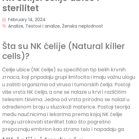
sterilitet
February 14, 2024
Analize
,
Testovi i analize
,
Ženska neplodnost
Šta su NK ćelije (Natural killer
cells)?
Ćelije ubice (NK ćelije) su specifičan tip belih krvnih
zrnaca, koji pripadaju grupi limfocita i imaju važnu ulogu
u zaštiti organizma od virusa i tumorskih ćelija. Postoji
više vrsta NK ćelija, a one se nalaze u krvi i različitim
telesnim tkivima. Jedna od vrsta prirodno se nalazi u
određenom broju u sluzokoži materice. Postoji teorija
među naučnicima i lekarima prema kojoj NK ćelije
mogu uzrokovati sterilitet tako što pogrešno
prepoznaju embrion kao strano telo i napadaju ga.