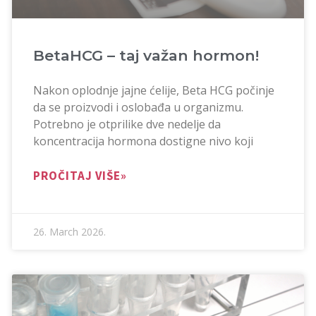
BetaHCG – taj važan hormon!
Nakon oplodnje jajne ćelije, Beta HCG počinje
da se proizvodi i oslobađa u organizmu.
Potrebno je otprilike dve nedelje da
koncentracija hormona dostigne nivo koji
PROČITAJ VIŠE»
26. March 2026.