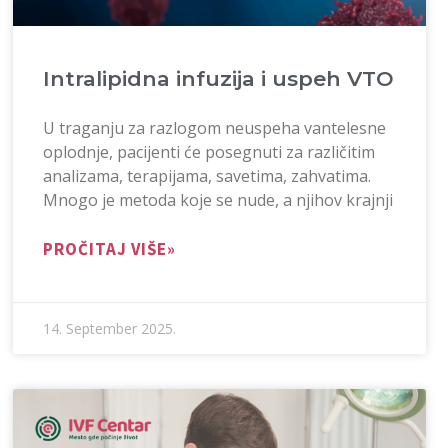
Intralipidna infuzija i uspeh VTO
U traganju za razlogom neuspeha vantelesne
oplodnje, pacijenti će posegnuti za različitim
analizama, terapijama, savetima, zahvatima.
Mnogo je metoda koje se nude, a njihov krajnji
PROČITAJ VIŠE»
14. September 2025.