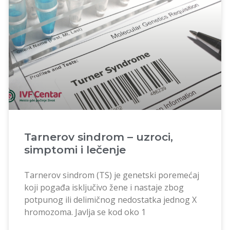
Tarnerov sindrom – uzroci,
simptomi i lečenje
Tarnerov sindrom (TS) je genetski poremećaj
koji pogađa isključivo žene i nastaje zbog
potpunog ili delimičnog nedostatka jednog X
hromozoma. Javlja se kod oko 1