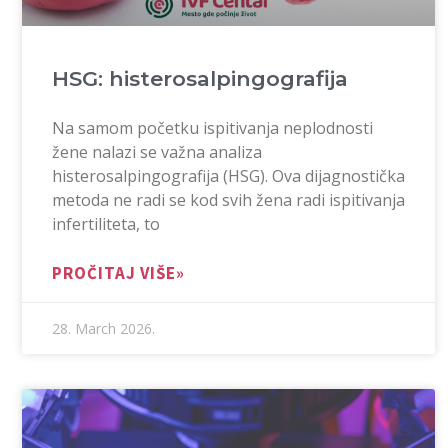
HSG: histerosalpingografija
Na samom početku ispitivanja neplodnosti
žene nalazi se važna analiza
histerosalpingografija (HSG). Ova dijagnostička
metoda ne radi se kod svih žena radi ispitivanja
infertiliteta, to
PROČITAJ VIŠE»
28. March 2026.