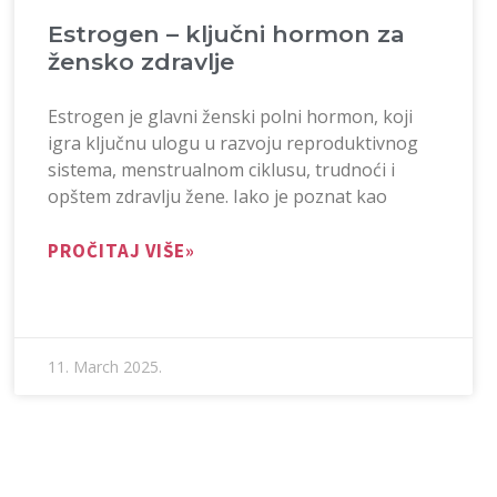
Estrogen – ključni hormon za
žensko zdravlje
Estrogen je glavni ženski polni hormon, koji
igra ključnu ulogu u razvoju reproduktivnog
sistema, menstrualnom ciklusu, trudnoći i
opštem zdravlju žene. Iako je poznat kao
PROČITAJ VIŠE»
11. March 2025.