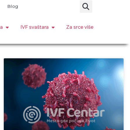
Blog
ja
IVF svaštara
Za srce više