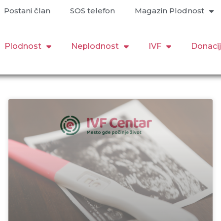
Postani član
SOS telefon
Magazin Plodnost
Plodnost
Neplodnost
IVF
Donaci