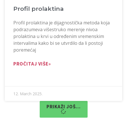
Profil prolaktina
Profil prolaktina je dijagnostička metoda koja
podrazumeva višestruko merenje nivoa
prolaktina u krvi u određenim vremenskim
intervalima kako bi se utvrdilo da li postoji
poremećaj
PROČITAJ VIŠE»
12. March 2025.
PRIKAŽI JOŠ...