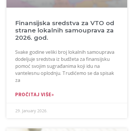
Finansijska sredstva za VTO od
strane lokalnih samouprava za
2026. god.
Svake godine veliki broj lokalnih samouprava
dodeljuje sredstva iz budžeta za finansijsku
pomoć svojim sugrađanima koji idu na
vantelesnu oplodnju. Trudićemo se da spisak
za
PROČITAJ VIŠE»
29. January 2026.