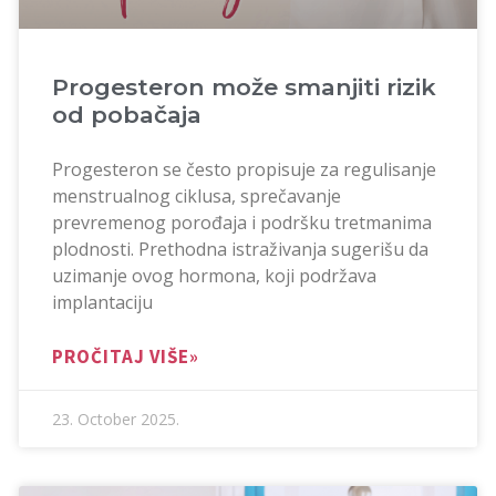
Progesteron može smanjiti rizik
od pobačaja
Progesteron se često propisuje za regulisanje
menstrualnog ciklusa, sprečavanje
prevremenog porođaja i podršku tretmanima
plodnosti. Prethodna istraživanja sugerišu da
uzimanje ovog hormona, koji podržava
implantaciju
PROČITAJ VIŠE»
23. October 2025.