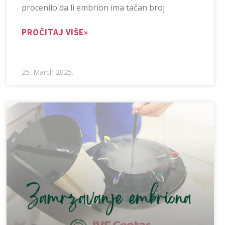
procenilo da li embrion ima tačan broj
PROČITAJ VIŠE»
25. March 2025.