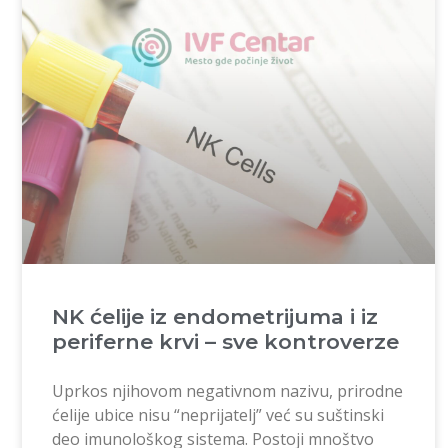
NK ćelije iz endometrijuma i iz
periferne krvi – sve kontroverze
Uprkos njihovom negativnom nazivu, prirodne
ćelije ubice nisu “neprijatelj” već su suštinski
deo imunološkog sistema. Postoji mnoštvo