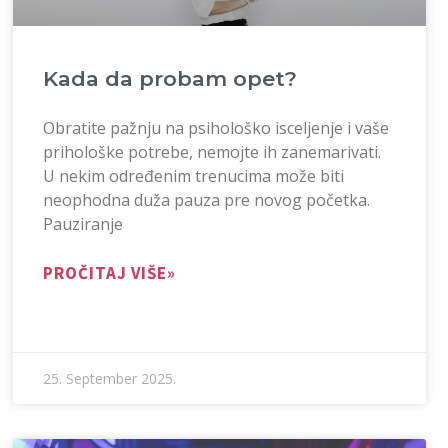
Kada da probam opet?
Obratite pažnju na psihološko isceljenje i vaše
prihološke potrebe, nemojte ih zanemarivati.
U nekim određenim trenucima može biti
neophodna duža pauza pre novog početka.
Pauziranje
PROČITAJ VIŠE»
25. September 2025.