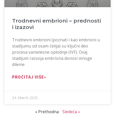
Trodnevni embrioni – prednosti
i izazovi
Trodnevni embrioni (poznati i kao embrioni u
stadijumu od osam ćelija) su ključni deo
procesa vantelesne oplodnje (IVF). Ovaj
stadijum razvoja embriona donosi mnoge
dileme
PROČITAJ VIŠE»
24. March 2025.
« Prethodna
Sledeća »