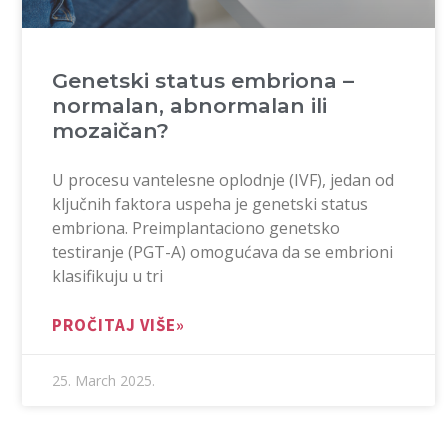
Genetski status embriona –
normalan, abnormalan ili
mozaičan?
U procesu vantelesne oplodnje (IVF), jedan od
ključnih faktora uspeha je genetski status
embriona. Preimplantaciono genetsko
testiranje (PGT-A) omogućava da se embrioni
klasifikuju u tri
PROČITAJ VIŠE»
25. March 2025.