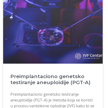
Preimplantaciono genetsko
testiranje aneuploidije (PGT-A)
Preimplantaciono genetsko testiranje
aneuploidije (PGT-A) je metoda koja se koristi
u procesu vantelesne oplodnje (IVF) kako bi se