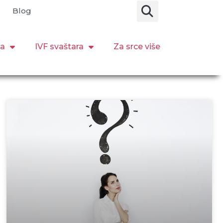
Blog
ja
IVF svaštara
Za srce više