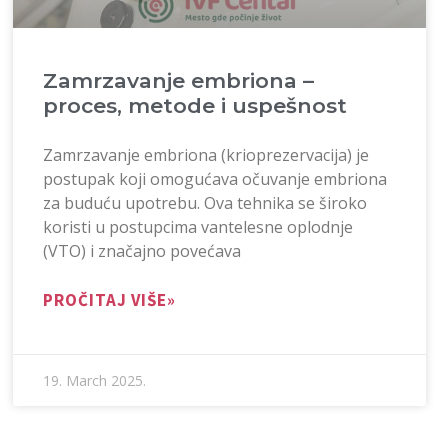
Zamrzavanje embriona –
proces, metode i uspešnost
Zamrzavanje embriona (krioprezervacija) je
postupak koji omogućava očuvanje embriona
za buduću upotrebu. Ova tehnika se široko
koristi u postupcima vantelesne oplodnje
(VTO) i značajno povećava
PROČITAJ VIŠE»
19. March 2025.