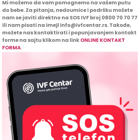
Mi možemo da vam pomognemo na vašem putu
do bebe. Za pitanja, nedoumice i podršku možete
nam se javiti direktno na SOS IVF broj 0800 70 70 77
ili nam pisati na imejl info@ivfcentar.rs. Takođe,
možete nas kontaktirati i popunjavanjem kontakt
forme na sajtu klikom na link
ONLINE KONTAKT
FORMA
.