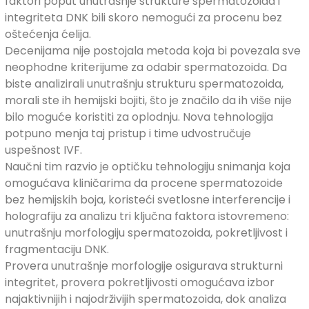
faktori poput unutrašnje strukture spermatozoida i
integriteta DNK bili skoro nemogući za procenu bez
oštećenja ćelija.
Decenijama nije postojala metoda koja bi povezala sve
neophodne kriterijume za odabir spermatozoida. Da
biste analizirali unutrašnju strukturu spermatozoida,
morali ste ih hemijski bojiti, što je značilo da ih više nije
bilo moguće koristiti za oplodnju. Nova tehnologija
potpuno menja taj pristup i time udvostručuje
uspešnost IVF.
Naučni tim razvio je optičku tehnologiju snimanja koja
omogućava kliničarima da procene spermatozoide
bez hemijskih boja, koristeći svetlosne interferencije i
holografiju za analizu tri ključna faktora istovremeno:
unutrašnju morfologiju spermatozoida, pokretljivost i
fragmentaciju DNK.
Provera unutrašnje morfologije osigurava strukturni
integritet, provera pokretljivosti omogućava izbor
najaktivnijih i najodrživijih spermatozoida, dok analiza