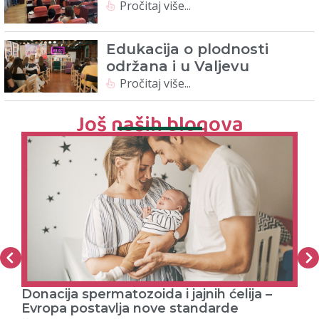
Pročitaj više...
Edukacija o plodnosti
održana i u Valjevu
Pročitaj više...
Još naših blogova
Donacija spermatozoida i jajnih ćelija –
PR
Evropa postavlja nove standarde
J