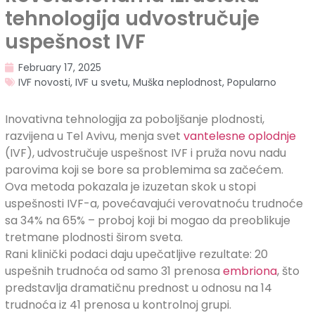
tehnologija udvostručuje
uspešnost IVF
February 17, 2025
IVF novosti
,
IVF u svetu
,
Muška neplodnost
,
Popularno
Inovativna tehnologija za poboljšanje plodnosti,
razvijena u Tel Avivu, menja svet
vantelesne oplodnje
(IVF), udvostručuje uspešnost IVF i pruža novu nadu
parovima koji se bore sa problemima sa začećem.
Ova metoda pokazala je izuzetan skok u stopi
uspešnosti IVF-a, povećavajući verovatnoću trudnoće
sa 34% na 65% – proboj koji bi mogao da preoblikuje
tretmane plodnosti širom sveta.
Rani klinički podaci daju upečatljive rezultate: 20
uspešnih trudnoća od samo 31 prenosa
embriona
, što
predstavlja dramatičnu prednost u odnosu na 14
trudnoća iz 41 prenosa u kontrolnoj grupi.