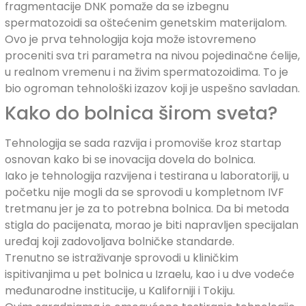
fragmentacije DNK pomaže da se izbegnu
spermatozoidi sa oštećenim genetskim materijalom.
Ovo je prva tehnologija koja može istovremeno
proceniti sva tri parametra na nivou pojedinačne ćelije,
u realnom vremenu i na živim spermatozoidima. To je
bio ogroman tehnološki izazov koji je uspešno savladan.
Kako do bolnica širom sveta?
Tehnologija se sada razvija i promoviše kroz startap
osnovan kako bi se inovacija dovela do bolnica.
Iako je tehnologija razvijena i testirana u laboratoriji, u
početku nije mogli da se sprovodi u kompletnom IVF
tretmanu jer je za to potrebna bolnica. Da bi metoda
stigla do pacijenata, morao je biti napravljen specijalan
uređaj koji zadovoljava bolničke standarde.
Trenutno se istraživanje sprovodi u kliničkim
ispitivanjima u pet bolnica u Izraelu, kao i u dve vodeće
međunarodne institucije, u Kaliforniji i Tokiju.