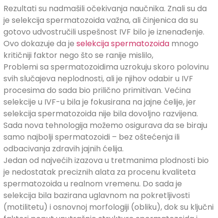
Rezultati su nadmašili očekivanja naučnika. Znali su da
je selekcija spermatozoida važna, ali činjenica da su
gotovo udvostručili uspešnost IVF bilo je iznenađenje.
Ovo dokazuje da je
selekcija spermatozoida
mnogo
kritičniji faktor nego što se ranije mislilo,
Problemi sa spermatozoidima uzrokuju skoro polovinu
svih slučajeva neplodnosti, ali je njihov odabir u IVF
procesima do sada bio prilično primitivan. Većina
selekcije u IVF-u bila je fokusirana na jajne ćelije, jer
selekcija spermatozoida nije bila dovoljno razvijena.
Sada nova tehnologija možemo osigurava da se biraju
samo najbolji spermatozoidi – bez oštećenja ili
odbacivanja zdravih jajnih ćelija.
Jedan od najvećih izazova u tretmanima plodnosti bio
je nedostatak preciznih alata za procenu kvaliteta
spermatozoida u realnom vremenu. Do sada je
selekcija bila bazirana uglavnom na pokretljivosti
(motilitetu) i osnovnoj morfologiji (obliku), dok su ključni