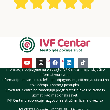
Pratite nas i na DM
Informacije objavljene na websajtu IVF Centra imaju isključivo
informativnu svrhu.
Informacije ne zamenjuju lečenje i dijagnostiku, niti mogu uticati na
tok lečenja ili samog postupka.
Saveti IVF Centra ne zamenjuju pregled stručnjaka i ne treba ih
uzimati kao medicinski savet.
IVF Centar preporučuje razgovor sa stručnim licima u vezi sa
lečenjem neplodnosti i reproduktivnim zdravljem.
IVF CENTAR Copyright © 2023. All rights reserved.