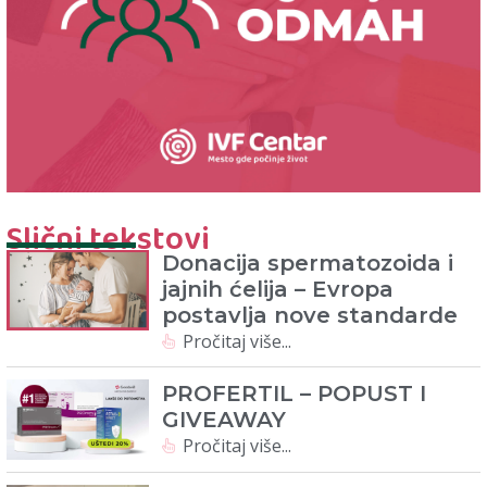
Slični tekstovi
Donacija spermatozoida i
jajnih ćelija – Evropa
postavlja nove standarde
Pročitaj više...
PROFERTIL – POPUST I
GIVEAWAY
Pročitaj više...