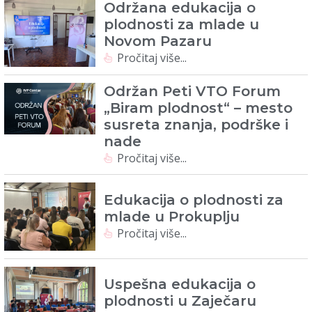
Održana edukacija o
plodnosti za mlade u
Novom Pazaru
Pročitaj više...
Održan Peti VTO Forum
„Biram plodnost“ – mesto
susreta znanja, podrške i
nade
Pročitaj više...
Edukacija o plodnosti za
mlade u Prokuplju
Pročitaj više...
Uspešna edukacija o
plodnosti u Zaječaru