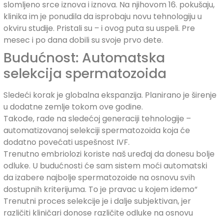
slomljeno srce iznova i iznova. Na njihovom 16. pokušaju,
klinika im je ponudila da isprobaju novu tehnologiju u
okviru studije. Pristali su – i ovog puta su uspeli. Pre
mesec i po dana dobili su svoje prvo dete.
Budućnost: Automatska
selekcija spermatozoida
Sledeći korak je globalna ekspanzija. Planirano je širenje
u dodatne zemlje tokom ove godine.
Takođe, rade na sledećoj generaciji tehnologije –
automatizovanoj selekciji spermatozoida koja će
dodatno povećati uspešnost IVF.
Trenutno embriolozi koriste naš uređaj da donesu bolje
odluke. U budućnosti će sam sistem moći automatski
da izabere najbolje spermatozoide na osnovu svih
dostupnih kriterijuma. To je pravac u kojem idemo“
Trenutni proces selekcije je i dalje subjektivan, jer
različiti kliničari donose različite odluke na osnovu