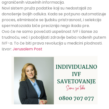
ograničenih vizuelnih informacija.
Novi sistem pruža podatke koji su nedostajali za
donošenje boljih odluka. Kada se potpuno automatizuje
proces, eliminisaće se ljudsku pristrasnost, i selekcija
spermatozoida biće preciznija nego ikada pre.
Ovo će ne samo povećati uspešnost IVF i šanse za
trudnoću, već i poboljšati zdravlje beba rođenih putem
IVF-a. To će biti prava revolucija u medicini plodnosti.
Izvor:
Jerusalem Post