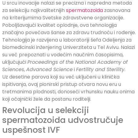
U srcu inovacije nalazi se precizna i napredna metoda
za selekciju najkvalitetnijih
spermatozoida
zasnovana
na kriterijumima Svetske zdravstvene organizacije.
Poboljšavajući kvalitet oplodnje, ova tehnologija
značajno povećava šanse za zdravu trudnoću i rođenje.
Tehnologija je razvijena u laboratoriji šefa Odeljenja za
biomedicinski inženjering Univerziteta u Tel Avivu. Nalazi
su već prepoznati u vodećim naučnim časopisima,
uključujući
Proceedings of the National Academy of
Sciences
,
Advanced Science
i
Fertility and Sterility
.
Uz desetine parova koji su već uključeni u klinička
ispitivanja, ovaj pionirski pristup otvara novu eru u
tretmanima plodnosti, donoseći vrhunsku nauku onima
koji očajnički žele da postanu roditelji.
Revolucija u selekciji
spermatozoida udvostručuje
uspešnost IVF