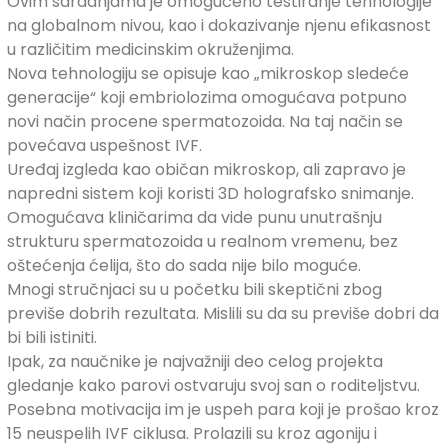
Ovim saradnjama je omogućeno testiranje tehnologije
na globalnom nivou, kao i dokazivanje njenu efikasnost
u različitim medicinskim okruženjima.
Nova tehnologiju se opisuje kao „mikroskop sledeće
generacije“ koji embriolozima omogućava potpuno
novi način procene spermatozoida. Na taj način se
povećava uspešnost IVF.
Uređaj izgleda kao običan mikroskop, ali zapravo je
napredni sistem koji koristi 3D holografsko snimanje.
Omogućava kliničarima da vide punu unutrašnju
strukturu spermatozoida u realnom vremenu, bez
oštećenja ćelija, što do sada nije bilo moguće.
Mnogi stručnjaci su u početku bili skeptični zbog
previše dobrih rezultata. Mislili su da su previše dobri da
bi bili istiniti.
Ipak, za naučnike je najvažniji deo celog projekta
gledanje kako parovi ostvaruju svoj san o roditeljstvu.
Posebna motivacija im je uspeh para koji je prošao kroz
15 neuspelih IVF ciklusa. Prolazili su kroz agoniju i