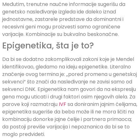
Međutim, trenutne naučne informacije sugerišu da
genetsko nasleđivanje izgleda ide daleko iznad
jednostavne, zastarele predstave da dominantni i
recesivni geni mogu proizvesti samo ograničene
varijacije. Kombinacije su bukvalno beskonačne.
Epigenetika, šta je to?
Da bi se dodatno zakomplikovali zakoni koje je Mendel
identifikovao, gledamo na ideju epigenetike. Literalno
značenje ovog termina je: „pored promena u genetskoj
sekvenci“ što znači da nasleđivanje ne zavisi samo od
sekvenci DNK. Epigenetika nam govori da na ekspresiju
gena mogu uticati i drugi faktori osim njegovih alela. Za
parove koji razmatraju
IVF
sa doniranim jajnim ćelijama,
epigenetika sugeriše da beba može ili ne mora ličiti na
kombinaciju donorke jajne ćelije i partnera primaoca;
da postoji previše varijacija i nepoznanica da bi se to
moglo predvideti.