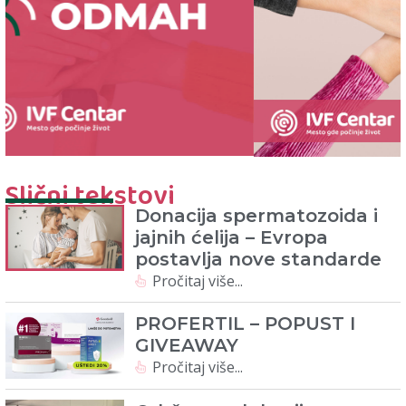
Slični tekstovi
Donacija spermatozoida i
jajnih ćelija – Evropa
postavlja nove standarde
Pročitaj više...
PROFERTIL – POPUST I
GIVEAWAY
Pročitaj više...