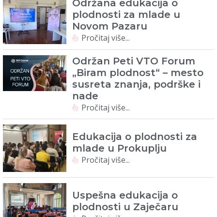
Održana edukacija o
plodnosti za mlade u
Novom Pazaru
Pročitaj više...
Održan Peti VTO Forum
„Biram plodnost“ – mesto
susreta znanja, podrške i
nade
Pročitaj više...
Edukacija o plodnosti za
mlade u Prokuplju
Pročitaj više...
Uspešna edukacija o
plodnosti u Zaječaru