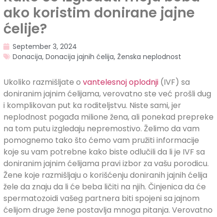
ako koristim donirane jajne
ćelije?
September 3, 2024
Donacija
,
Donacija jajnih ćelija
,
Ženska neplodnost
Ukoliko razmišljate o
vantelesnoj oplodnji
(IVF) sa
doniranim jajnim ćelijama, verovatno ste već prošli dug
i komplikovan put ka roditeljstvu. Niste sami, jer
neplodnost pogađa milione žena, ali ponekad prepreke
na tom putu izgledaju nepremostivo. Želimo da vam
pomognemo tako što ćemo vam pružiti informacije
koje su vam potrebne kako biste odlučili da li je IVF sa
doniranim jajnim ćelijama pravi izbor za vašu porodicu.
Žene koje razmišljaju o korišćenju doniranih jajnih ćelija
žele da znaju da li će beba ličiti na njih. Činjenica da će
spermatozoidi vašeg partnera biti spojeni sa jajnom
ćelijom druge žene postavlja mnoga pitanja. Verovatno