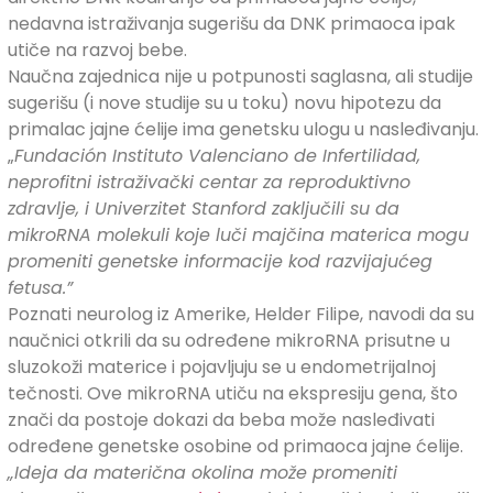
nedavna istraživanja sugerišu da DNK primaoca ipak
utiče na razvoj bebe.
Naučna zajednica nije u potpunosti saglasna, ali studije
sugerišu (i nove studije su u toku) novu hipotezu da
primalac jajne ćelije ima genetsku ulogu u nasleđivanju.
„
Fundación Instituto Valenciano de Infertilidad,
neprofitni istraživački centar za reproduktivno
zdravlje, i Univerzitet Stanford zaključili su da
mikroRNA molekuli koje luči majčina materica mogu
promeniti genetske informacije kod razvijajućeg
fetusa.”
Poznati neurolog iz Amerike, Helder Filipe, navodi da su
naučnici otkrili da su određene mikroRNA prisutne u
sluzokoži materice i pojavljuju se u endometrijalnoj
tečnosti. Ove mikroRNA utiču na ekspresiju gena, što
znači da postoje dokazi da beba može nasleđivati
određene genetske osobine od primaoca jajne ćelije.
„Ideja da materična okolina može promeniti