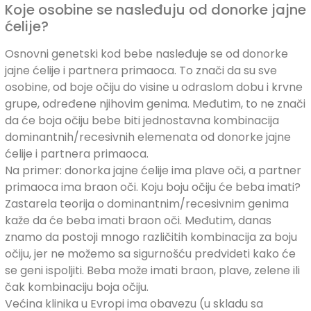
Koje osobine se nasleđuju od donorke jajne
ćelije?
Osnovni genetski kod bebe nasleđuje se od donorke
jajne ćelije i partnera primaoca. To znači da su sve
osobine, od boje očiju do visine u odraslom dobu i krvne
grupe, određene njihovim genima. Međutim, to ne znači
da će boja očiju bebe biti jednostavna kombinacija
dominantnih/recesivnih elemenata od donorke jajne
ćelije i partnera primaoca.
Na primer: donorka jajne ćelije ima plave oči, a partner
primaoca ima braon oči. Koju boju očiju će beba imati?
Zastarela teorija o dominantnim/recesivnim genima
kaže da će beba imati braon oči. Međutim, danas
znamo da postoji mnogo različitih kombinacija za boju
očiju, jer ne možemo sa sigurnošću predvideti kako će
se geni ispoljiti. Beba može imati braon, plave, zelene ili
čak kombinaciju boja očiju.
Većina klinika u Evropi ima obavezu (u skladu sa