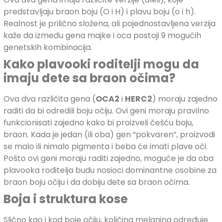
predstavljaju braon boju (O i H) i plavu boju (o i h).
Realnost je prilično složena, ali pojednostavljena verzija
kaže da između gena majke i oca postoji 9 mogućih
genetskih kombinacija.
Kako plavooki roditelji mogu da
imaju dete sa braon očima?
Ova dva različita gena (
OCA2
i
HERC2
) moraju zajedno
raditi da bi odredili boju očiju. Ovi geni moraju pravilno
funkcionisati zajedno kako bi proizveli češću boju,
braon. Kada je jedan (ili oba) gen “pokvaren”, proizvodi
se malo ili nimalo pigmenta i beba će imati plave oči.
Pošto ovi geni moraju raditi zajedno, moguće je da oba
plavooka roditelja budu nosioci dominantne osobine za
braon boju očiju i da dobiju dete sa braon očima.
Boja i struktura kose
Slično kao i kod boje očiju, količina melanina određuje