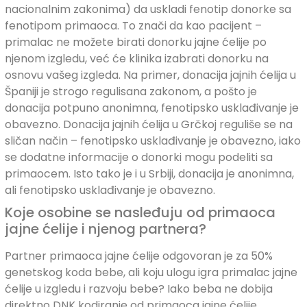
nacionalnim zakonima) da uskladi fenotip donorke sa
fenotipom primaoca. To znači da kao pacijent –
primalac ne možete birati donorku jajne ćelije po
njenom izgledu, već će klinika izabrati donorku na
osnovu vašeg izgleda. Na primer, donacija jajnih ćelija u
Španiji je strogo regulisana zakonom, a pošto je
donacija potpuno anonimna, fenotipsko usklađivanje je
obavezno. Donacija jajnih ćelija u Grčkoj reguliše se na
sličan način – fenotipsko usklađivanje je obavezno, iako
se dodatne informacije o donorki mogu podeliti sa
primaocem. Isto tako je i u Srbiji, donacija je anonimna,
ali fenotipsko usklađivanje je obavezno.
Koje osobine se nasleđuju od primaoca
jajne ćelije i njenog partnera?
Partner primaoca jajne ćelije odgovoran je za 50%
genetskog koda bebe, ali koju ulogu igra primalac jajne
ćelije u izgledu i razvoju bebe? Iako beba ne dobija
direktno DNK kodiranje od primaoca jajne ćelije,