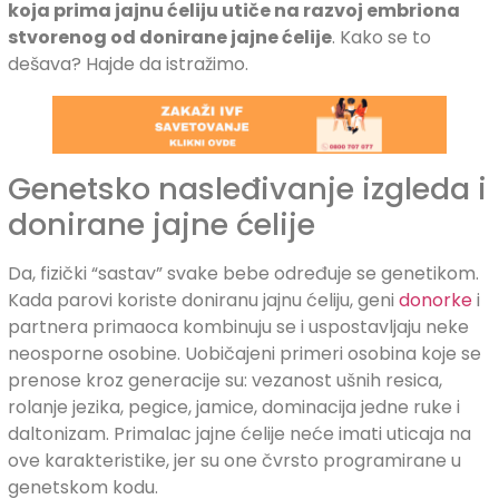
koja prima jajnu ćeliju utiče na razvoj embriona
stvorenog od donirane jajne ćelije
. Kako se to
dešava? Hajde da istražimo.
Genetsko nasleđivanje izgleda i
donirane jajne ćelije
Da, fizički “sastav” svake bebe određuje se genetikom.
Kada parovi koriste doniranu jajnu ćeliju, geni
donorke
i
partnera primaoca kombinuju se i uspostavljaju neke
neosporne osobine. Uobičajeni primeri osobina koje se
prenose kroz generacije su: vezanost ušnih resica,
rolanje jezika, pegice, jamice, dominacija jedne ruke i
daltonizam. Primalac jajne ćelije neće imati uticaja na
ove karakteristike, jer su one čvrsto programirane u
genetskom kodu.