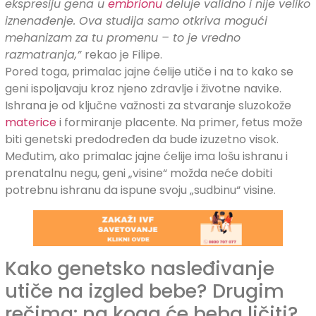
ekspresiju gena u
embrionu
deluje validno i nije veliko
iznenađenje. Ova studija samo otkriva mogući
mehanizam za tu promenu – to je vredno
razmatranja,”
rekao je Filipe.
Pored toga, primalac jajne ćelije utiče i na to kako se
geni ispoljavaju kroz njeno zdravlje i životne navike.
Ishrana je od ključne važnosti za stvaranje sluzokože
materice
i formiranje placente. Na primer, fetus može
biti genetski predodređen da bude izuzetno visok.
Međutim, ako primalac jajne ćelije ima lošu ishranu i
prenatalnu negu, geni „visine“ možda neće dobiti
potrebnu ishranu da ispune svoju „sudbinu“ visine.
Kako genetsko nasleđivanje
utiče na izgled bebe? Drugim
rečima: na koga će beba ličiti?