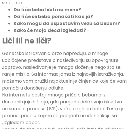
se pitate:
Da li će beba ličiti na mene?
Da li će se beba ponašati kao ja?
Kako mogu da uspostavim vezu sa bebom?
Kako će moja deca izgledati?
Liči ili ne liči?
Genetska istraživanja brzo napreduju, a mnoge
uobičajene predstave o nasleđivanju su opovrgnute.
Zapravo, nasleđivanje je mnogo složenije nego što se
ranije mislilo. Sa informacijama iz najnovijih istraživanja,
možemo vam pružiti najaktuelnije činjenice koje će vam
pomoći u donošenju odluke.
Na internetu postoji mnogo priča o bebama iz
doniranih jajnih ćelija, gde pacijenti dele svoja iskustva
ne samo o procesu (IVF), već i o izgledu bebe. Teško je
pronaći priče u kojima se pacijenti ne identifikuju sa
„izgledom bebe“.