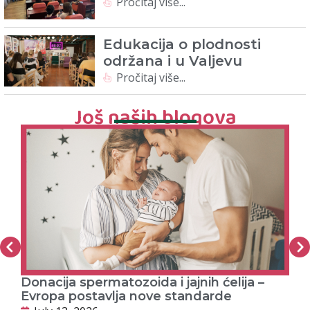
Pročitaj više...
Edukacija o plodnosti
održana i u Valjevu
Pročitaj više...
Još naših blogova
Donacija spermatozoida i jajnih ćelija –
PR
Evropa postavlja nove standarde
J