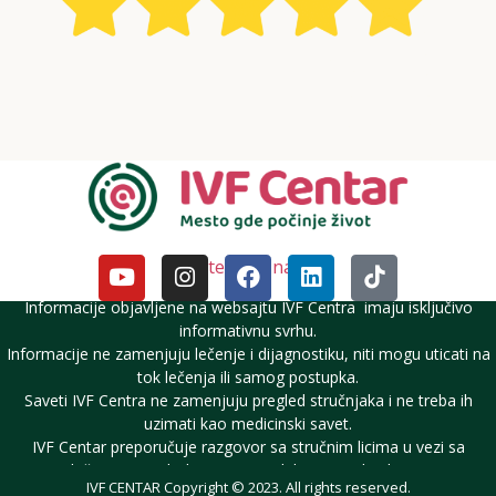
Pratite nas i na DM
Informacije objavljene na websajtu IVF Centra imaju isključivo
informativnu svrhu.
Informacije ne zamenjuju lečenje i dijagnostiku, niti mogu uticati na
tok lečenja ili samog postupka.
Saveti IVF Centra ne zamenjuju pregled stručnjaka i ne treba ih
uzimati kao medicinski savet.
IVF Centar preporučuje razgovor sa stručnim licima u vezi sa
lečenjem neplodnosti i reproduktivnim zdravljem.
IVF CENTAR Copyright © 2023. All rights reserved.