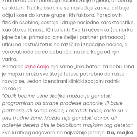
Znamo da geni određuju nasleđivanje izgleda, ali detalji
su složeni. Fizičke osobine se nasleđuju za sve, od boje
očiju i kose do krvne grupe i Rh faktora. Pored ovih
fizičkih osobina, postoje i druge nasledne karakteristike,
kao što su ličnost, IQ i talenti. Sva tri učesnika (donorka
jajne ćelije, primalac jajne ćelije i partner primaoca)
utiču na rastući fetus na različite i značajne načine, a
verovatnoća da će beba ličiti na bilo koga od njih
varira.
Primalac
jajne ćelije
nije samo „inkubator“ za bebu. Ona
je majka i pruža sve što je fetusu potrebno da raste i
razvija se. Jedan licencirani klinički socijalni radnik
rekao je:
“
Oblik bebine ušne školjke možda je genetski
programiran od strane pradede donorke, ili bake
partnera, ali same resice, i ostatak bebe, rasle su u
telu trudne žene. Možda nije genetski donor, ali
nošenje deteta čini je biološkom majkom tog deteta
.”
Evo kratkog odgovora na najvažnije pitanje:
Da, majka