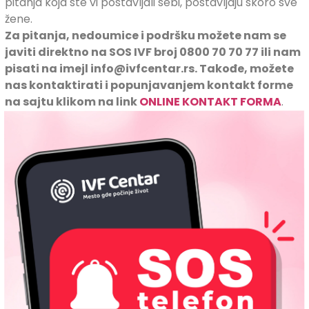
pitanja koja ste vi postavljali sebi, postavljaju skoro sve
žene.
Za pitanja, nedoumice i podršku možete nam se
javiti direktno na SOS IVF broj 0800 70 70 77 ili nam
pisati na imejl info@ivfcentar.rs. Takođe, možete
nas kontaktirati i popunjavanjem kontakt forme
na sajtu klikom na link
ONLINE KONTAKT FORMA
.