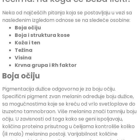
Neka od najčešćih pitanja koja se postavljaju u vezi sa
nasleđenim izgledom odnose se na sledeće osobine:
Boja očiju
Boja i struktura kose
Koža i ten
Težina
Visina
Krvna grupa i Rh faktor
Boja očiju
Pigmentacija dužice odgovorna je za boju očiju.
Specifični pigment zvan melanin određuje boju dužice,
sa mogućnostima koje se kreću od vrlo svetloplave do
izuzetno tamnobraon. Više melanina znači tamniju boju
očiju. U zavisnosti od toga kako se geni ispoljavaju,
količina proteina prisutnog u ćelijama kontroliše koliko
(ili malo) melanina postoji. Varijabilnost količine