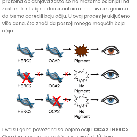
proteina objašnjava zašto se ne možemo oslanjati na
zastarele studije o dominantnim i recesivnim genima
da bismo odredili boju očiju. U ovaj proces je uključeno
više gena, što znači da postoji mnogo mogućih boja
očiju.
Dva su gena povezana sa bojom očiju:
OCA2
i
HERC2
.
Ova dva gena imaju različite verzije (aleli), koje