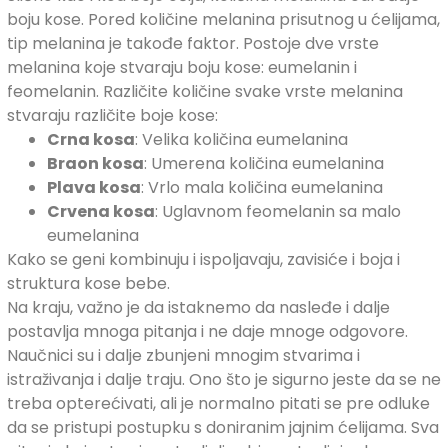
boju kose. Pored količine melanina prisutnog u ćelijama,
tip melanina je takođe faktor. Postoje dve vrste
melanina koje stvaraju boju kose: eumelanin i
feomelanin. Različite količine svake vrste melanina
stvaraju različite boje kose:
Crna kosa
: Velika količina eumelanina
Braon kosa
: Umerena količina eumelanina
Plava kosa
: Vrlo mala količina eumelanina
Crvena kosa
: Uglavnom feomelanin sa malo
eumelanina
Kako se geni kombinuju i ispoljavaju, zavisiće i boja i
struktura kose bebe.
Na kraju, važno je da istaknemo da nasleđe i dalje
postavlja mnoga pitanja i ne daje mnoge odgovore.
Naučnici su i dalje zbunjeni mnogim stvarima i
istraživanja i dalje traju. Ono što je sigurno jeste da se ne
treba opterećivati, ali je normalno pitati se pre odluke
da se pristupi postupku s doniranim jajnim ćelijama. Sva