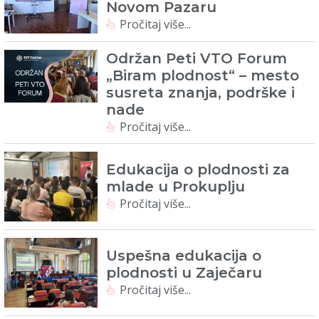
Novom Pazaru
Pročitaj više...
Održan Peti VTO Forum
„Biram plodnost“ – mesto
susreta znanja, podrške i
nade
Pročitaj više...
Edukacija o plodnosti za
mlade u Prokuplju
Pročitaj više...
Uspešna edukacija o
plodnosti u Zaječaru
Pročitaj više...