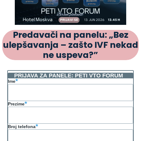
Predavači na panelu: „Bez
ulepšavanja – zašto IVF nekad
ne uspeva?”