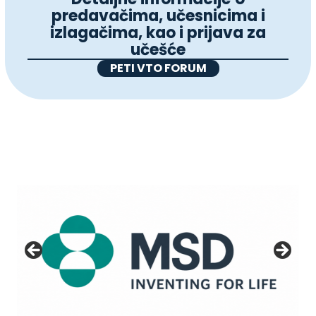
predavačima, učesnicima i
izlagačima, kao i prijava za
učešće
PETI VTO FORUM