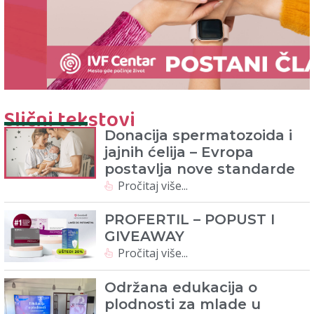
Slični tekstovi
Donacija spermatozoida i
jajnih ćelija – Evropa
postavlja nove standarde
Pročitaj više...
PROFERTIL – POPUST I
GIVEAWAY
Pročitaj više...
Održana edukacija o
plodnosti za mlade u