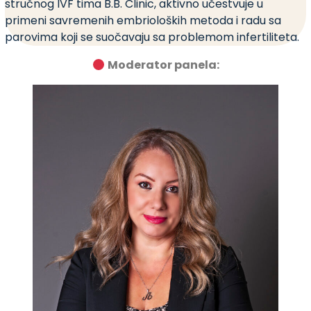
stručnog IVF tima B.B. Clinic, aktivno učestvuje u
primeni savremenih embrioloških metoda i radu sa
parovima koji se suočavaju sa problemom infertiliteta.
Moderator panela: