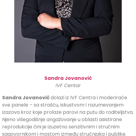
Sandra Jovanović
IVF Centar
Sandra Jovanović
dolazi iz IVF Centra i moderiraće
sve panele – sa strašću, iskustvom i razumevanjem
izazova kroz koje prolaze parovi na putu do roditeljstva.
Njeno višegodišnje angažovanje u oblasti asistirane
reprodukcije čini je izuzetno senzitivnim i stručnim
sagovornikom i mostom između stručnjaka i publike.