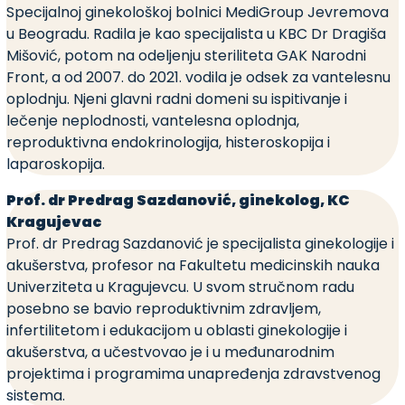
Specijalnoj ginekološkoj bolnici MediGroup Jevremova
u Beogradu. Radila je kao specijalista u KBC Dr Dragiša
Mišović, potom na odeljenju steriliteta GAK Narodni
Front, a od 2007. do 2021. vodila je odsek za vantelesnu
oplodnju. Njeni glavni radni domeni su ispitivanje i
lečenje neplodnosti, vantelesna oplodnja,
reproduktivna endokrinologija, histeroskopija i
laparoskopija.
Prof. dr Predrag Sazdanović
, ginekolog, KC
Kragujevac
Prof. dr Predrag Sazdanović
je specijalista ginekologije i
akušerstva, profesor na Fakultetu medicinskih nauka
Univerziteta u Kragujevcu. U svom stručnom radu
posebno se bavio reproduktivnim zdravljem,
infertilitetom i edukacijom u oblasti ginekologije i
akušerstva, a učestvovao je i u međunarodnim
projektima i programima unapređenja zdravstvenog
sistema.