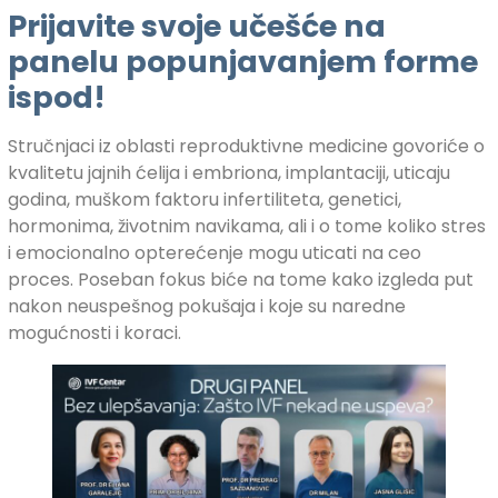
Prijavite svoje učešće na
panelu popunjavanjem forme
ispod!
Stručnjaci iz oblasti reproduktivne medicine govoriće o
kvalitetu jajnih ćelija i embriona, implantaciji, uticaju
godina, muškom faktoru infertiliteta, genetici,
hormonima, životnim navikama, ali i o tome koliko stres
i emocionalno opterećenje mogu uticati na ceo
proces. Poseban fokus biće na tome kako izgleda put
nakon neuspešnog pokušaja i koje su naredne
mogućnosti i koraci.