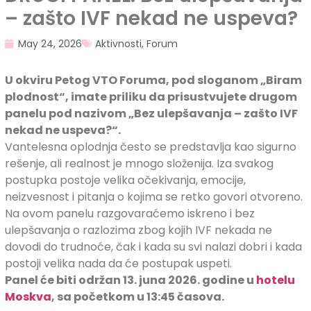
– zašto IVF nekad ne uspeva?
May 24, 2026
Aktivnosti
,
Forum
U okviru Petog VTO Foruma, pod sloganom „Biram
plodnost“, imate priliku da prisustvujete drugom
panelu pod nazivom „Bez ulepšavanja – zašto IVF
nekad ne uspeva?“.
Vantelesna oplodnja često se predstavlja kao sigurno
rešenje, ali realnost je mnogo složenija. Iza svakog
postupka postoje velika očekivanja, emocije,
neizvesnost i pitanja o kojima se retko govori otvoreno.
Na ovom panelu razgovaraćemo iskreno i bez
ulepšavanja o razlozima zbog kojih IVF nekada ne
dovodi do trudnoće, čak i kada su svi nalazi dobri i kada
postoji velika nada da će postupak uspeti.
Panel će biti održan 13. juna 2026. godine u
hotelu
Moskva
, sa početkom u 13:45 časova.