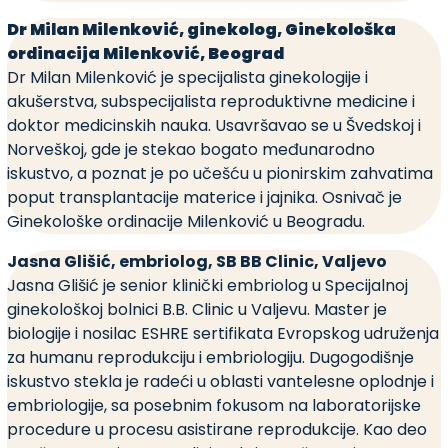
Dr Milan Milenković, ginekolog, Ginekološka
ordinacija Milenković, Beograd
Dr Milan Milenković je specijalista ginekologije i
akušerstva, subspecijalista reproduktivne medicine i
doktor medicinskih nauka. Usavršavao se u Švedskoj i
Norveškoj, gde je stekao bogato međunarodno
iskustvo, a poznat je po učešću u pionirskim zahvatima
poput transplantacije materice i jajnika. Osnivač je
Ginekološke ordinacije Milenković u Beogradu.
Jasna Glišić, embriolog, SB BB Clinic, Valjevo
Jasna Glišić je senior klinički embriolog u Specijalnoj
ginekološkoj bolnici B.B. Clinic u Valjevu. Master je
biologije i nosilac ESHRE sertifikata Evropskog udruženja
za humanu reprodukciju i embriologiju. Dugogodišnje
iskustvo stekla je radeći u oblasti vantelesne oplodnje i
embriologije, sa posebnim fokusom na laboratorijske
procedure u procesu asistirane reprodukcije. Kao deo