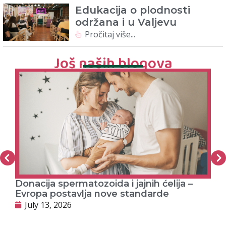
Edukacija o plodnosti
održana i u Valjevu
Pročitaj više...
Još naših blogova
Donacija spermatozoida i jajnih ćelija –
PR
Evropa postavlja nove standarde
J
July 13, 2026