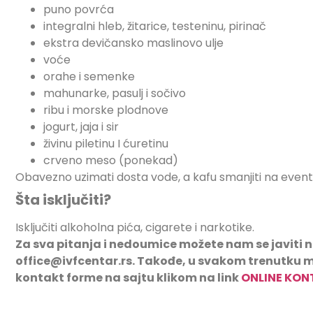
puno povrća
integralni hleb, žitarice, testeninu, pirinač
ekstra devičansko maslinovo ulje
voće
orahe i semenke
mahunarke, pasulj i sočivo
ribu i morske plodnove
jogurt, jaja i sir
živinu piletinu I ćuretinu
crveno meso (ponekad)
Obavezno uzimati dosta vode, a kafu smanjiti na even
Šta isključiti?
Isključiti alkoholna pića, cigarete i narkotike.
Za sva pitanja i nedoumice možete nam se javiti na 
office@ivfcentar.rs. Takođe, u svakom trenutku 
kontakt forme na sajtu klikom na link
ONLINE KON