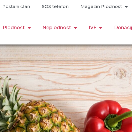
Postani član
SOS telefon
Magazin Plodnost
Plodnost
Neplodnost
IVF
Donaci