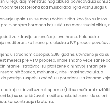
žni u regulaciji menstrualnog ciklusa, povećavajući šansu 
 nivoom testosterona kod muškaraca i igra važnu ulogu u
enje upale. Oni se mogu dobiti iz riba, kao što su losos,
 sa proizvodnjom hormona koju utiču na menstrualni ciklus, 
agodeti za zdravlje pri unošenju ove hrane. Holandsko
iranje mediteranske hrane pre ulaska u IVF proces povećav
vljena u stručnom časopisu 2018. godine, utvrđeno je da su
est meseci pre VTO procesa, imale znatno veće šanse d
n hranile. Istraživači su pitali žene o njihovoj ishrani pre
integralnih žitarica, mahunarki, ribe i maslinovog ulja, a
da postignu uspeh u začeću, u poređenju sa ženama koj
aca koji su davali uzorak sperme (bili su muškarci različiti
 oni koji su se pridržavali mediteranske ishrane i da su oni
ida, koncentraciju i kretanje.