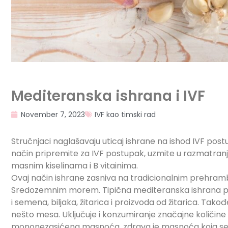
Mediteranska ishrana i IVF
November 7, 2023
IVF kao timski rad
Stručnjaci naglašavaju uticaj ishrane na ishod IVF postu
način pripremite za IVF postupak, uzmite u razmatranj
masnim kiselinama i B vitainima.
Ovaj način ishrane zasniva na tradicionalnim prehramb
Sredozemnim morem. Tipična mediteranska ishrana po
i semena, biljaka, žitarica i proizvoda od žitarica. Takođ
nešto mesa. Uključuje i konzumiranje značajne količine z
mononezasićena masnoća, zdrava je masnoća koja se