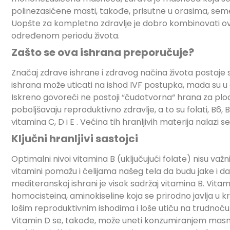
polinezasićene masti, takođe, prisutne u orasima, seme
Uopšte za kompletno zdravlje je dobro kombinovati ove
određenom periodu života.
Zašto se ova ishrana preporučuje?
Značaj zdrave ishrane i zdravog načina života postaje sve
ishrana može uticati na ishod IVF postupka, mada su u
Iskreno govoreći ne postoji “čudotvorna“ hrana za plo
poboljšavaju reproduktivno zdravlje, a to su folati, B6, 
vitamina C, D i E . Većina tih hranljivih materija nalazi
Ključni hranljivi sastojci
Optimalni nivoi vitamina B (uključujući folate) nisu va
vitamini pomažu i ćelijama našeg tela da budu jake i d
mediteranskoj ishrani je visok sadržaj vitamina B. Vitami
homocisteina, aminokiseline koja se prirodno javlja u k
lošim reproduktivnim ishodima i loše utiču na trudnoću
Vitamin D se, takođe, može uneti konzumiranjem masne r