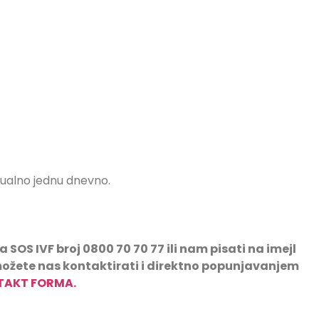
tualno jednu dnevno.
SOS IVF broj 0800 70 70 77 ili nam pisati na imejl
možete nas kontaktirati i direktno popunjavanjem
TAKT FORMA.