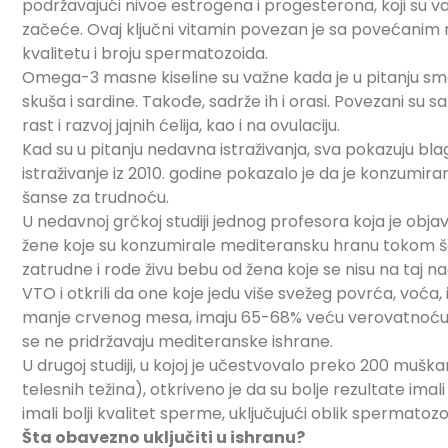
podržavajući nivoe estrogena i progesterona, koji su va
začeće. Ovaj ključni vitamin povezan je sa povećanim
kvalitetu i broju spermatozoida.
Omega-3 masne kiseline su važne kada je u pitanju smanj
skuša i sardine. Takođe, sadrže ih i orasi. Povezani su
rast i razvoj jajnih ćelija, kao i na ovulaciju.
Kad su u pitanju nedavna istraživanja, sva pokazuju bl
istraživanje iz 2010. godine pokazalo je da je konzum
šanse za trudnoću.
U nedavnoj grčkoj studiji jednog profesora koja je obja
žene koje su konzumirale mediteransku hranu tokom š
zatrudne i rode živu bebu od žena koje se nisu na taj nači
VTO i otkrili da one koje jedu više svežeg povrća, voća, 
manje crvenog mesa, imaju 65-68% veću verovatnoću 
se ne pridržavaju mediteranske ishrane.
U drugoj studiji, u kojoj je učestvovalo preko 200 muškar
telesnih težina), otkriveno je da su bolje rezultate imali
imali bolji kvalitet sperme, uključujući oblik spermatozo
Šta obavezno uključiti u ishranu?