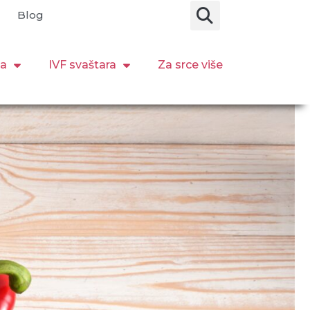
Blog
ja
IVF svaštara
Za srce više