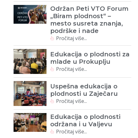
Održan Peti VTO Forum
„Biram plodnost“ –
mesto susreta znanja,
podrške i nade
Pročitaj više...
Edukacija o plodnosti za
mlade u Prokuplju
Pročitaj više...
Uspešna edukacija o
plodnosti u Zaječaru
Pročitaj više...
Edukacija o plodnosti
održana i u Valjevu
Pročitaj više...