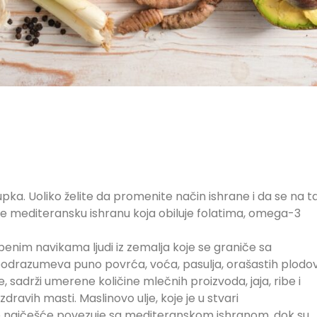
pka. Uoliko želite da promenite način ishrane i da se na ta
e mediteransku ishranu koja obiluje folatima, omega-3
enim navikama ljudi iz zemalja koje se graniče sa
drazumeva puno povrća, voća, pasulja, orašastih plodo
e, sadrži umerene količine mlečnih proizvoda, jaja, ribe i
dravih masti. Maslinovo ulje, koje je u stvari
 najčešće povezuje sa mediteranskom ishranom, dok su