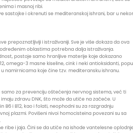
nima i masnoj ribi.
 sastojke i okrenuti se mediteranskoj ishrani, bar u nek
 prepoznatljiviji i istraživaniji. Sve je više dokaza da ova
 određenim oblastima potrebna dalja istraživanja.
dnost, postoje samo hranljive materije koje dokazano
B12, omega-3 masne kiseline, cink i neki antioksidanti, popu
 se u namirnicama koje čine tzv. mediteransku ishranu.
žni samo za prevenciju oštećenja nervnog sistema, već ti
a imaju zdravu DNK, što može da utiče na začeće. U
n B6 i B12, kao i folati, neophodni su za razgradnju
rvnoj plazmi. Povišeni nivoi homocisteina povezani su sa
.
ibe i jaja. Čini se da utiče na ishode vantelesne oplodnj