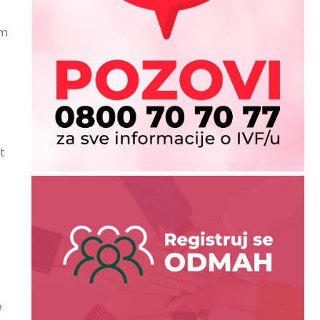
om
t
e