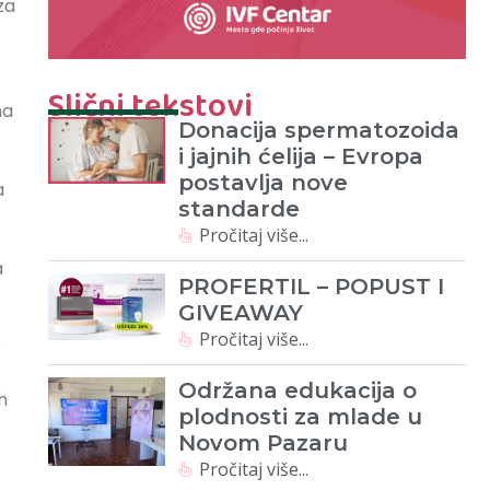
za
Slični tekstovi
na
Donacija spermatozoida
i jajnih ćelija – Evropa
postavlja nove
a
standarde
Pročitaj više...
a
PROFERTIL – POPUST I
GIVEAWAY
Pročitaj više...
e
Održana edukacija o
h
plodnosti za mlade u
Novom Pazaru
Pročitaj više...