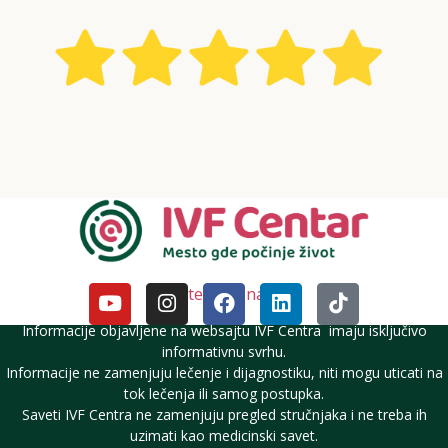
Pratite nas i na DM
Informacije objavljene na websajtu IVF Centra imaju isključivo
informativnu svrhu.
Informacije ne zamenjuju lečenje i dijagnostiku, niti mogu uticati na
tok lečenja ili samog postupka.
Saveti IVF Centra ne zamenjuju pregled stručnjaka i ne treba ih
uzimati kao medicinski savet.