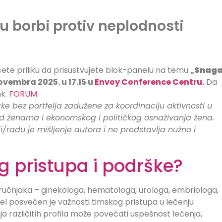
u borbi protiv neplodnosti
ćete priliku da prisustvujete blok-panelu na temu
„
Snag
novembra 2025. u 17.15 u
Envoy Conference Centru
.
Da
nk.
FORUM
ke bez portfelja zadužene za koordinaciju aktivnosti u
ad ženama i ekonomskog i političkog osnaživanja žena.
ji/radu je mišljenje autora i ne predstavlja nužno i
g pristupa i podrške?
stručnjaka – ginekologa, hematologa, urologa, embriologa,
el posvećen je važnosti timskog pristupa u lečenju
a različitih profila može povećati uspešnost lečenja,