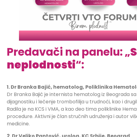
Predavači na panelu: „
S
neplodnosti
“:
1. Dr Branka Bajić, hematolog, Poliklinika Hemat
Dr Branka Bajić je internista hematolog iz Beograda sa v
dijagnostiku i lečenje trombofilija u trudnoći, kao i dru
Radila je na KCS i VMA, a kao deo tima poliklinike Hem
procedure. Aktivni je član stručnih udruženja i autor v
medicine.
2. Dr Veljko Pantović, urolog, KC Srbije, Beograd​