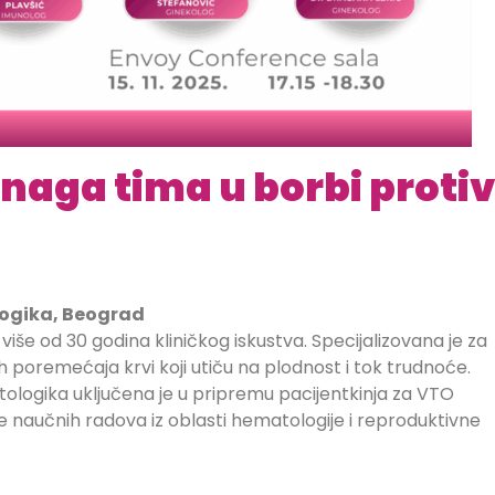
naga tima u borbi protiv
ologika, Beograd
iše od 30 godina kliničkog iskustva. Specijalizovana je za
gih poremećaja krvi koji utiču na plodnost i tok trudnoće.
atologika uključena je u pripremu pacijentkinja za VTO
iše naučnih radova iz oblasti hematologije i reproduktivne