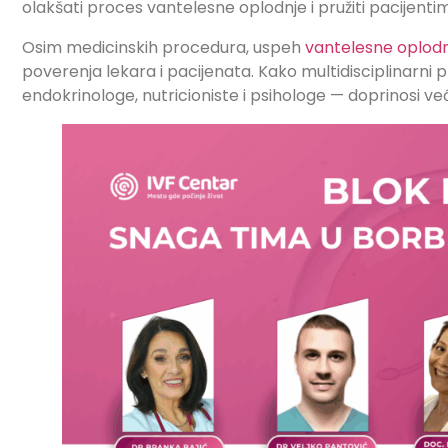
olakšati proces vantelesne oplodnje i pružiti pacijent
Osim medicinskih procedura, uspeh
vantelesne oplod
poverenja lekara i pacijenata. Kako multidisciplinarni
endokrinologe, nutricioniste i psihologe — doprinosi 