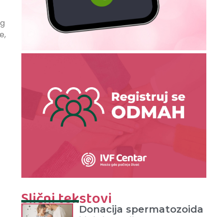
og
e,
Slični tekstovi
Donacija spermatozoida