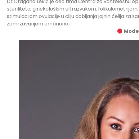
Dr Dragana Lekić je deo tima Centra za vantelesnu opl
steriliteta, ginekološkim ultrazvukom, folikulometrij
stimulacijom ovulacije u cilju dobijanja jajnih ćelija za z
zamrzavanjem embriona.
Moder