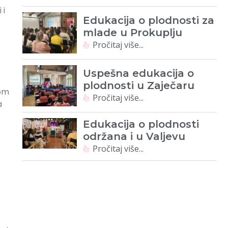
 i
Edukacija o plodnosti za
mlade u Prokuplju
Pročitaj više...
Uspešna edukacija o
plodnosti u Zaječaru
vom
Pročitaj više...
a
Edukacija o plodnosti
održana i u Valjevu
Pročitaj više...