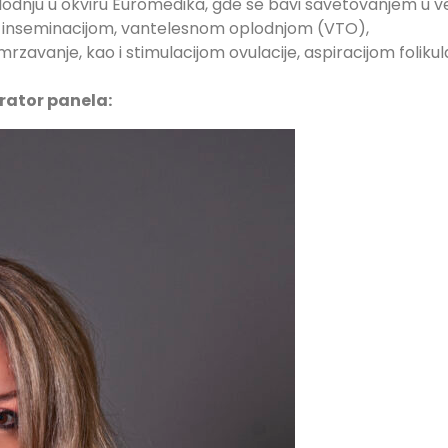
odnju u okviru Euromedika, gde se bavi savetovanjem u ve
om, inseminacijom, vantelesnom oplodnjom (VTO),
amrzavanje, kao i stimulacijom ovulacije, aspiracijom folikula
ator panela: