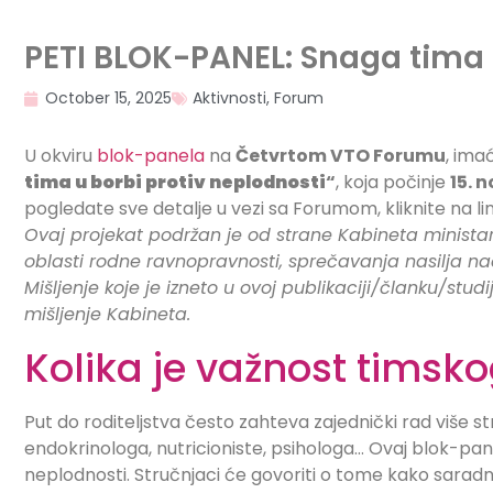
PETI BLOK-PANEL: Snaga tima 
October 15, 2025
Aktivnosti
,
Forum
U okviru
blok-panela
na
Četvrtom VTO Forumu
, ima
tima u borbi protiv neplodnosti
“
, koja počinje
15. 
pogledate sve detalje u vezi sa Forumom, kliknite na li
Ovaj projekat podržan je od strane Kabineta ministar
oblasti rodne ravnopravnosti, sprečavanja nasilja n
Mišljenje koje je izneto u ovoj publikaciji/članku/studi
mišljenje Kabineta.
Kolika je važnost timsko
Put do roditeljstva često zahteva zajednički rad više 
endokrinologa, nutricioniste, psihologa… Ovaj blok-pan
neplodnosti. Stručnjaci će govoriti o tome kako saradnj