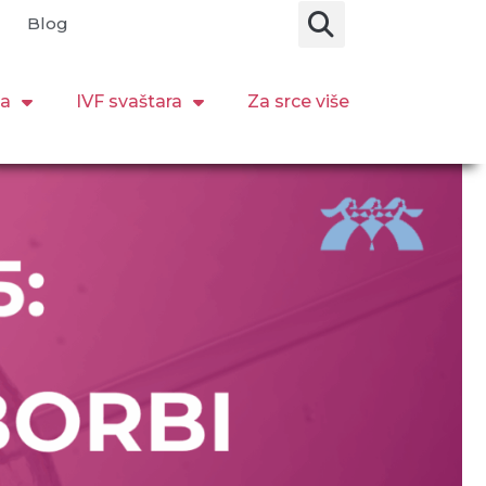
Blog
ja
IVF svaštara
Za srce više