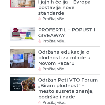
i jajnih ćelija – Evropa
postavlja nove
standarde
Pročitaj više...
PROFERTIL – POPUST I
GIVEAWAY
Pročitaj više...
Održana edukacija o
plodnosti za mlade u
Novom Pazaru
Pročitaj više...
Održan Peti VTO Forum
„Biram plodnost“ –
mesto susreta znanja,
podrške i nade
Pročitaj više...