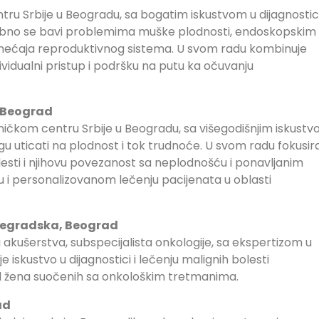
ntru Srbije u Beogradu, sa bogatim iskustvom u dijagnostici
osebno se bavi problemima muške plodnosti, endoskopskim
ćaja reproduktivnog sistema. U svom radu kombinuje
vidualni pristup i podršku na putu ka očuvanju
, Beograd
liničkom centru Srbije u Beogradu, sa višegodišnjim iskust
gu uticati na plodnost i tok trudnoće. U svom radu fokusir
sti i njihovu povezanost sa neplodnošću i ponavljanim
 i personalizovanom lečenju pacijenata u oblasti
išegradska, Beograd​
 i akušerstva, subspecijalista onkologije, sa ekspertizom u
e iskustvo u dijagnostici i lečenju malignih bolesti
od žena suočenih sa onkološkim tretmanima.
ad