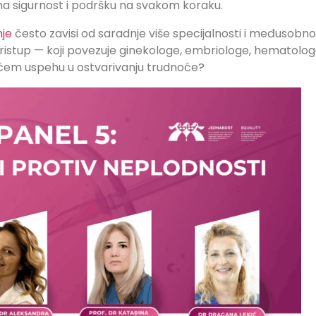
ima sigurnost i podršku na svakom koraku.
nje
često zavisi od saradnje više specijalnosti i međusobn
 pristup — koji povezuje ginekologe, embriologe, hematolog
većem uspehu u ostvarivanju trudnoće?