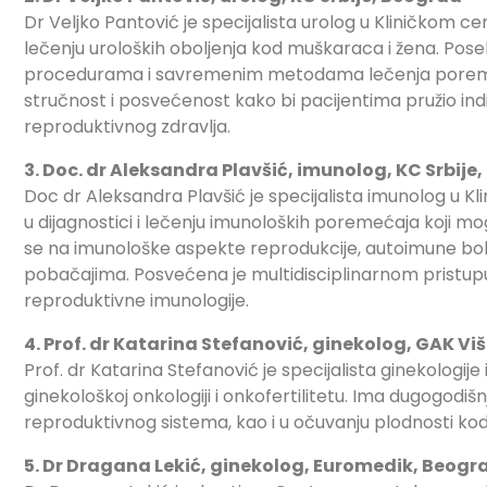
Dr Veljko Pantović je specijalista urolog u Kliničkom ce
lečenju uroloških oboljenja kod muškaraca i žena. P
procedurama i savremenim metodama lečenja poreme
stručnost i posvećenost kako bi pacijentima pružio indi
reproduktivnog zdravlja.
3. Doc. dr Aleksandra Plavšić, imunolog, KC Srbije
Doc dr Aleksandra Plavšić je specijalista imunolog u K
u dijagnostici i lečenju imunoloških poremećaja koji mo
se na imunološke aspekte reprodukcije, autoimune bole
pobačajima. Posvećena je multidisciplinarnom pristupu
reproduktivne imunologije.
4. Prof. dr Katarina Stefanović, ginekolog, GAK V
Prof. dr Katarina Stefanović je specijalista ginekologije
ginekološkoj onkologiji i onkofertilitetu. Ima dugogodišnj
reproduktivnog sistema, kao i u očuvanju plodnosti k
5. Dr Dragana Lekić, ginekolog, Euromedik, Beogr