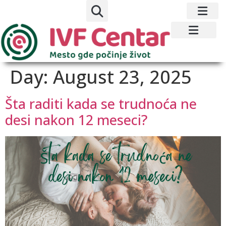
Day:
August 23, 2025
Šta raditi kada se trudnoća ne
desi nakon 12 meseci?