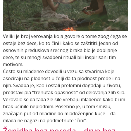
Veliki je broj verovanja koja govore o tome zbog čega se
ostaje bez dece, ko to čini i kako se zaštititi. Jedan od
osnovnih preduslova srećnog braka bio je dobijanje
dece, te su mnogi svadbeni rituali bili inspirisani tim
motivom.
Često su mladence dovodili u vezu sa stvarima koje
asociraju na plodnost u želji da ta plodnost pređe i na
njih. Svadba je, kao i ostali prelomni događaji u životu,
predstavljala “trenutak opasnosti” od delovanja zlih sila.
Verovalo se da tada zle sile vrebaju mladence kako bi im
brak učinile neplodnim. Posebno je, u tom smislu,
značajan put od mladine do mladoženjine kuće – da
mlada ne nagazi na podmetnute “čini”.
Ženidba bez poroda – drvo bez