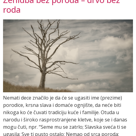
roda
Nemati dece značilo je da će se ugasiti ime (prezime)
porodice, krsna slava i domaće ognjište, da neće biti
nikoga ko će čuvati tradiciju kuće i familije. Otuda u
narodu i široko rasprostranjene kletve, koje se i danas
mogu čuti, npr. “Seme mu se zatrlo; Slavska sveća ti se
ugasila; Sve ti pusto ostalo; Nemao od srca poroda;