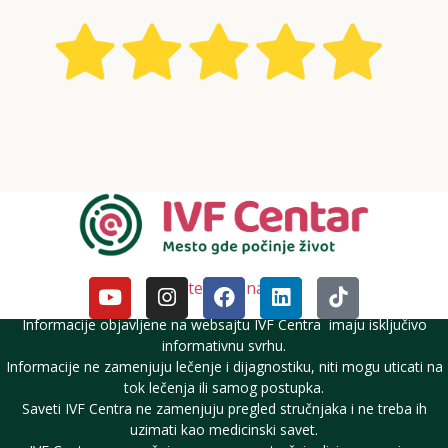
Pratite nas i na DM
Informacije objavljene na websajtu IVF Centra imaju isključivo
informativnu svrhu.
Informacije ne zamenjuju lečenje i dijagnostiku, niti mogu uticati na
tok lečenja ili samog postupka.
Saveti IVF Centra ne zamenjuju pregled stručnjaka i ne treba ih
uzimati kao medicinski savet.