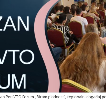
n Peti VTO Forum „Biram plodnost“, regionalni događaj pos