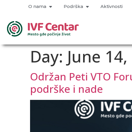
O nama
Podrška
Aktivnosti
Day:
June 14,
Održan Peti VTO For
podrške i nade