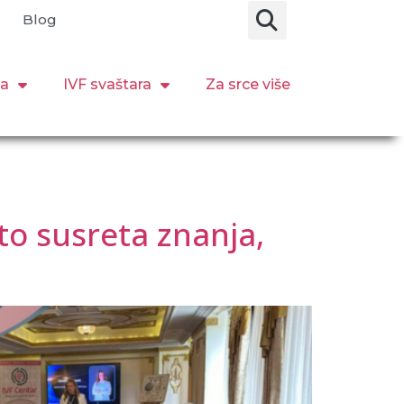
Blog
ja
IVF svaštara
Za srce više
o susreta znanja,