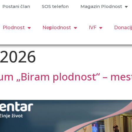
Postani član
SOS telefon
Magazin Plodnost
Plodnost
Neplodnost
IVF
Donaci
 2026
um „Biram plodnost“ – mest