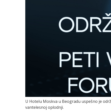
U Hotelu Moskva u Beogradu uspešno je održa
vantelesnoj oplodnji.