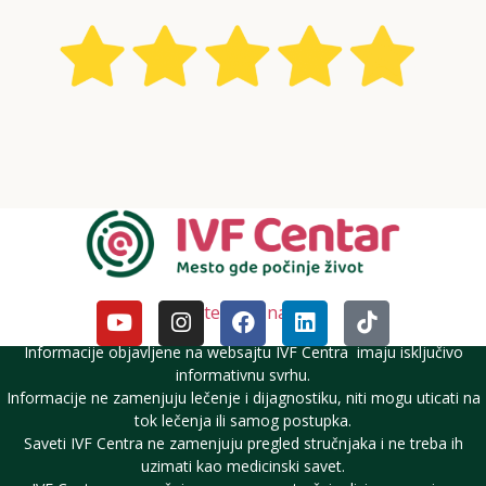
Pratite nas i na DM
Informacije objavljene na websajtu IVF Centra imaju isključivo
informativnu svrhu.
Informacije ne zamenjuju lečenje i dijagnostiku, niti mogu uticati na
tok lečenja ili samog postupka.
Saveti IVF Centra ne zamenjuju pregled stručnjaka i ne treba ih
uzimati kao medicinski savet.