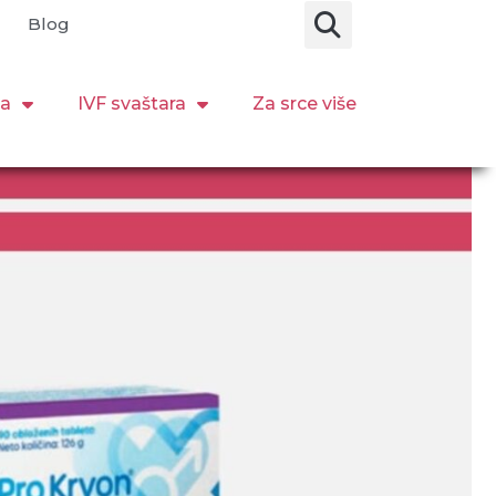
Blog
ja
IVF svaštara
Za srce više