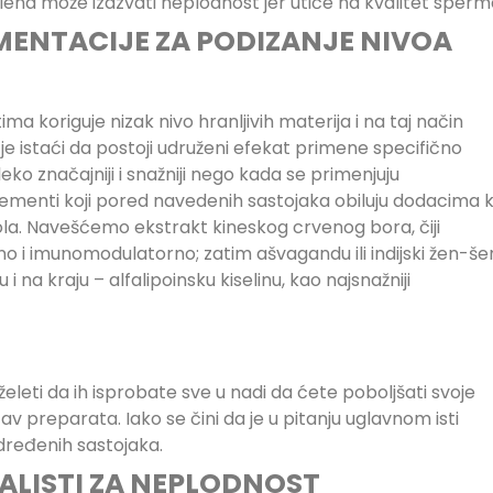
ena može izazvati neplodnost jer utiče na kvalitet sperm
MENTACIJE ZA PODIZANJE NIVOA
koriguje nizak nivo hranljivih materija i na taj način
e istaći da postoji udruženi efekat primene specifično
eko značajniji i snažniji nego kada se primenjuju
lementi koji pored navedenih sastojaka obiluju dodacima k
la. Navešćemo ekstrakt kineskog crvenog bora, čiji
rno i imunomodulatorno; zatim ašvagandu ili indijski žen-še
i na kraju – alfalipoinsku kiselinu, kao najsnažniji
leti da ih isprobate sve u nadi da ćete poboljšati svoje
av preparata. Iako se čini da je u pitanju uglavnom isti
 određenih sastojaka.
JALISTI ZA NEPLODNOST