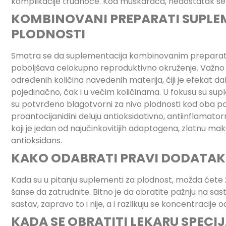
komplikacije trudnoće. Kod muškaraca, nedostatak sel
KOMBINOVANI PREPARATI SUPLE
PLODNOSTI
Smatra se da suplementacija kombinovanim preparatima 
poboljšava celokupno reproduktivno okruženje. Važno j
određenih količina navedenih materija, čiji je efekat dal
pojedinačno, čak i u većim količinama. U fokusu su sup
su potvrđeno blagotvorni za nivo plodnosti kod oba po
proantocijanidini deluju antioksidativno, antiinflamato
koji je jedan od najučinkovitijih adaptogena, zlatnu maku 
antioksidans.
KAKO ODABRATI PRAVI DODATAK
Kada su u pitanju suplementi za plodnost, možda ćete že
šanse da zatrudnite. Bitno je da obratite pažnju na sast
sastav, zapravo to i nije, a i razlikuju se koncentracije
KADA SE OBRATITI LEKARU SPECI