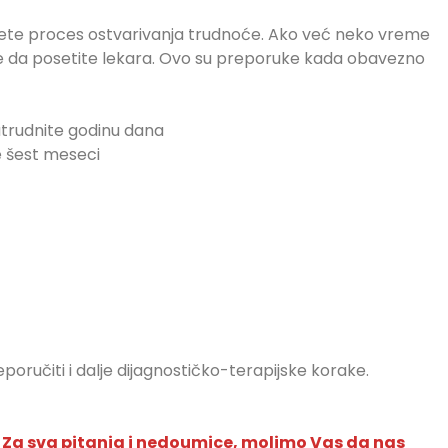
nete proces ostvarivanja trudnoće. Ako već neko vreme
 da posetite lekara. Ovo su preporuke kada obavezno
atrudnite godinu dana
e šest meseci
poručiti i dalje dijagnostičko-terapijske korake.
. Za sva pitanja i nedoumice, molimo Vas da nas