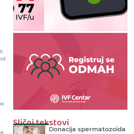
ti
kod
ma
Slični tekstovi
Donacija spermatozoida
se