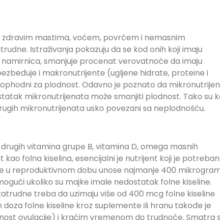
T
ma, zdravim mastima, voćem, povrćem i nemasnim
rudne. Istraživanja pokazuju da se kod onih koji imaju
 namirnica, smanjuje procenat verovatnoće da imaju
zbeđuje i makronutrijente (ugljene hidrate, proteine i
 neophodni za plodnost. Odavno je poznato da mikronutrijen
ostatak mikronutrijenata može smanjiti plodnost. Tako su 
i drugih mikronutrijenata usko povezani sa neplodnošću.
ne, drugih vitamina grupe B, vitamina D, omega masnih
 kao folna kiselina, esencijalni je nutrijent koji je potreban
ene u reproduktivnom dobu unose najmanje 400 mikrogra
mogući ukoliko su majke imale nedostatak folne kiseline.
zatrudne treba da uzimaju više od 400 mcg folne kiseline
doza folne kiseline kroz suplemente ili hranu takođe je
nost ovulacije) i kraćim vremenom do trudnoće. Smatra 