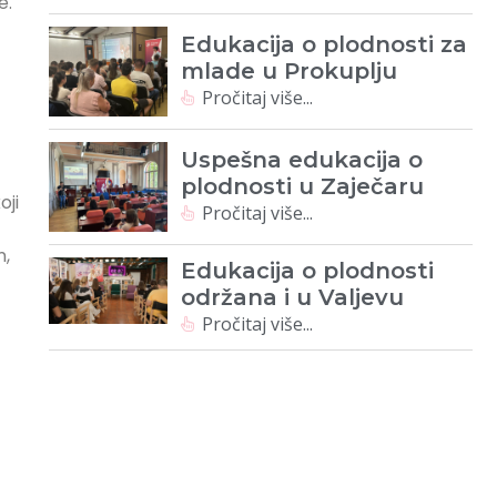
e.
Edukacija o plodnosti za
mlade u Prokuplju
Pročitaj više...
Uspešna edukacija o
plodnosti u Zaječaru
oji
Pročitaj više...
n,
Edukacija o plodnosti
održana i u Valjevu
Pročitaj više...