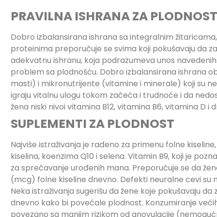
PRAVILNA ISHRANA ZA PLODNOS
Dobro izbalansirana ishrana sa integralnim žitarica
proteinima preporučuje se svima koji pokušavaju da zat
adekvatnu ishranu, koja podrazumeva unos navedenih
problem sa plodnošću. Dobro izbalansirana ishrana obe
masti) i mikronutrijente (vitamine i minerale) koji su
igraju vitalnu ulogu tokom začeća i trudnoće i da ned
žena niski nivoi vitamina B12, vitamina B6, vitamina D 
SUPLEMENTI ZA PLODNOST
Najviše istraživanja je rađeno za primenu folne kiseli
kiselina, koenzima Q10 i selena. Vitamin B9, koji je poznat
za sprečavanje urođenih mana. Preporučuje se da ž
(mcg) folne kiseline dnevno. Defekti neuralne cevi su 
Neka istraživanja sugerišu da žene koje pokušavaju da 
dnevno kako bi povećale plodnost. Konzumiranje većih 
povezano sa manjim rizikom od anovulacije (nemoguć