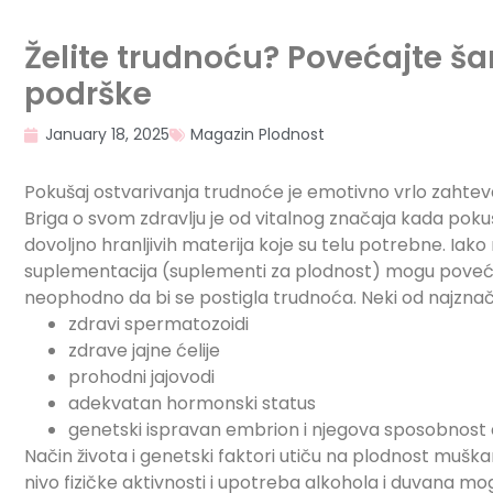
Želite trudnoću? Povećajte š
podrške
January 18, 2025
Magazin Plodnost
Pokušaj ostvarivanja trudnoće je emotivno vrlo zahteva
Briga o svom zdravlju je od vitalnog značaja kada poku
dovoljno hranljivih materija koje su telu potrebne. Iako
suplementacija (suplementi za plodnost) mogu povećat
neophodno da bi se postigla trudnoća. Neki od najznačaj
zdravi spermatozoidi
zdrave jajne ćelije
prohodni jajovodi
adekvatan hormonski status
genetski ispravan embrion i njegova sposobnost d
Način života i genetski faktori utiču na plodnost mušk
nivo fizičke aktivnosti i upotreba alkohola i duvana mo