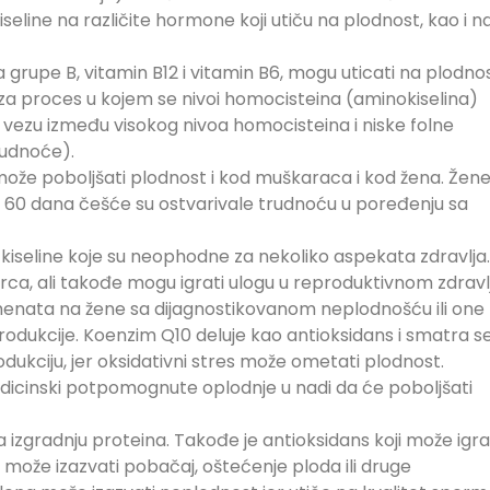
seline na različite hormone koji utiču na plodnost, kao i n
 grupe B, vitamin B12 i vitamin B6, mogu uticati na plodnos
ni za proces u kojem se nivoi homocisteina (aminokiselina)
 vezu između visokog nivoa homocisteina i niske folne
rudnoće).
ože poboljšati plodnost i kod muškaraca i kod žena. Žen
 60 dana češće su ostvarivale trudnoću u poređenju sa
kiseline koje su neophodne za nekoliko aspekata zdravlja.
srca, ali takođe mogu igrati ulogu u reproduktivnom zdravlj
emenata na žene sa dijagnostikovanom neplodnošću ili one
dukcije. Koenzim Q10 deluje kao antioksidans i smatra s
odukciju, jer oksidativni stres može ometati plodnost.
dicinski potpomognute oplodnje u nadi da će poboljšati
za izgradnju proteina. Takođe je antioksidans koji može igra
 može izazvati pobačaj, oštećenje ploda ili druge