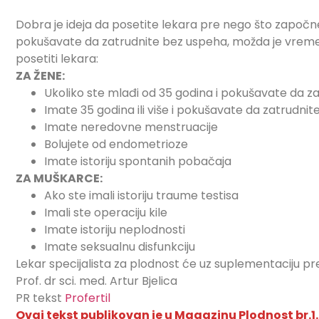
Dobra je ideja da posetite lekara pre nego što započ
pokušavate da zatrudnite bez uspeha, možda je vreme
posetiti lekara:
ZA ŽENE:
Ukoliko ste mlađi od 35 godina i pokušavate da z
Imate 35 godina ili više i pokušavate da zatrudnit
Imate neredovne menstruacije
Bolujete od endometrioze
Imate istoriju spontanih pobačaja
ZA MUŠKARCE:
Ako ste imali istoriju traume testisa
Imali ste operaciju kile
Imate istoriju neplodnosti
Imate seksualnu disfunkciju
Lekar specijalista za plodnost će uz suplementaciju pre
Prof. dr sci. med. Artur Bjelica
PR tekst
P
rofertil
Ovaj tekst publikovan je u Magazinu Plodnost br.1