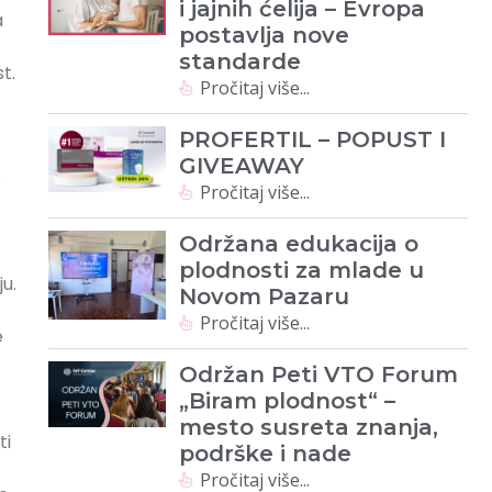
i jajnih ćelija – Evropa
a
postavlja nove
standarde
t.
Pročitaj više...
PROFERTIL – POPUST I
GIVEAWAY
e
Pročitaj više...
Održana edukacija o
plodnosti za mlade u
u.
Novom Pazaru
Pročitaj više...
e
Održan Peti VTO Forum
„Biram plodnost“ –
mesto susreta znanja,
ti
podrške i nade
Pročitaj više...