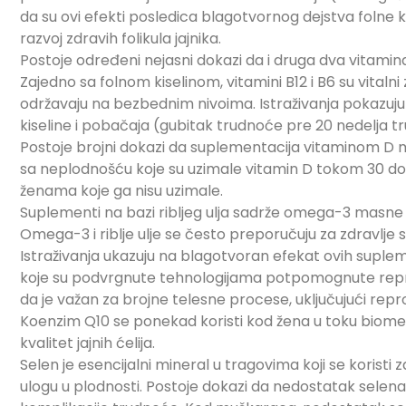
da su ovi efekti posledica blagotvornog dejstva folne ki
razvoj zdravih folikula jajnika.
Postoje određeni nejasni dokazi da i druga dva vitamina
Zajedno sa folnom kiselinom, vitamini B12 i B6 su vital
održavaju na bezbednim nivoima. Istraživanja pokazuju
kiseline i pobačaja (gubitak trudnoće pre 20 nedelja t
Postoje brojni dokazi da suplementacija vitaminom D m
sa neplodnošću koje su uzimale vitamin D tokom 30 do
ženama koje ga nisu uzimale.
Suplementi na bazi ribljeg ulja sadrže omega-3 masne 
Omega-3 i riblje ulje se često preporučuju za zdravlje 
Istraživanja ukazuju na blagotvoran efekat ovih supl
koje su podvrgnute tehnologijama potpomognute repro
da je važan za brojne telesne procese, uključujući repr
Koenzim Q10 se ponekad koristi kod žena u toku biome
kvalitet jajnih ćelija.
Selen je esencijalni mineral u tragovima koji se koristi 
ulogu u plodnosti. Postoje dokazi da nedostatak selena