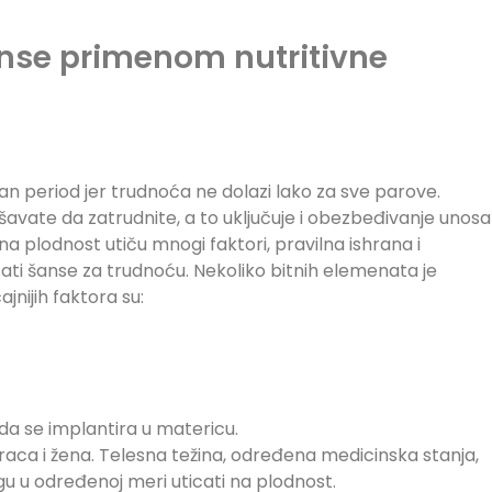
anse primenom nutritivne
n period jer trudnoća ne dolazi lako za sve parove.
šavate da zatrudnite, a to uključuje i obezbeđivanje unosa
 na plodnost utiču mnogi faktori, pravilna ishrana i
i šanse za trudnoću. Nekoliko bitnih elemenata je
nijih faktora su:
a se implantira u matericu.
araca i žena. Telesna težina, određena medicinska stanja,
gu u određenoj meri uticati na plodnost.